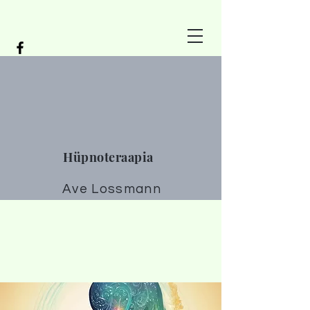
Hüpnoteraapia
Ave Lossmann