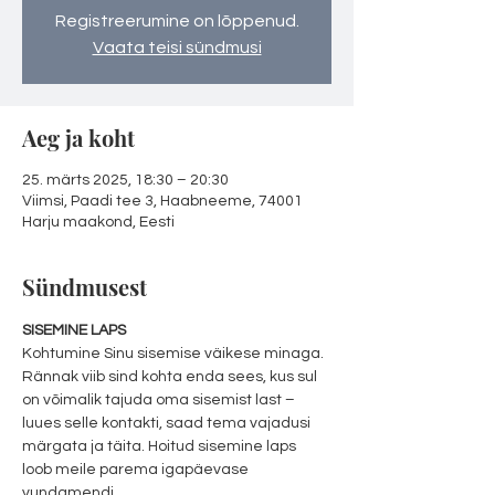
Registreerumine on lõppenud.
Vaata teisi sündmusi
Aeg ja koht
25. märts 2025, 18:30 – 20:30
Viimsi, Paadi tee 3, Haabneeme, 74001
Harju maakond, Eesti
Sündmusest
SISEMINE LAPS
Kohtumine Sinu sisemise väikese minaga. 
Rännak viib sind kohta enda sees, kus sul 
on võimalik tajuda oma sisemist last – 
luues selle kontakti, saad tema vajadusi 
märgata ja täita. Hoitud sisemine laps 
loob meile parema igapäevase 
vundamendi.