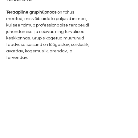
Teraapiline grupihüpnoos 
on tõhus 
meetod, mis võib aidata paljusid inimesi, 
kui see toimub professionaalse terapeudi 
juhendamisel ja sobivas ning turvalises 
keskkonnas. Grupis kogetud muutunud 
teadvuse seisund on lõõgastav, seikluslik, 
avardav, kogemuslik, arendav, ja 
tervendav.
Eesmärgid:
·         Osata ennast paremini tõlgendada.
·         Saada vastuseid iseenda 
alateadvusest.
Vaata lisaks