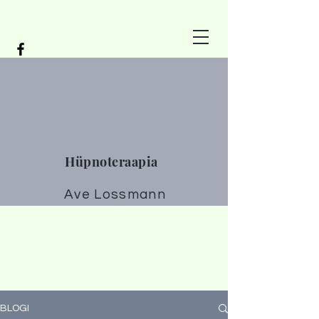
Hüpnoteraapia
Ave Lossmann
BLOGI