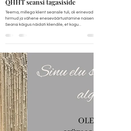
Ave Lossmann
Feb 24, 2025
1 min read
QHHT seansi tagasiside
Teema, millega klient seansile tuli, oli erinevad
hirmud ja vähene eneseväärtustamine naisena.
Seansi käigus näidati kliendile, et kogu...