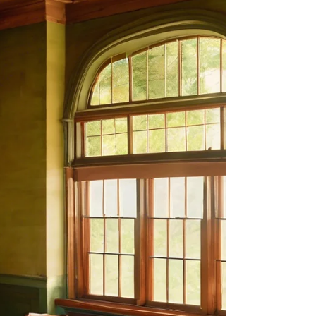
koos ja see oli minu elu üks transformatiivsemaid
päevi. Sellest päevasat peale on minu usk,
pühendumus iseendale ja sisemisele tööle olnud
jäägitu. See teekond on olnud valus, oi kui valus, j