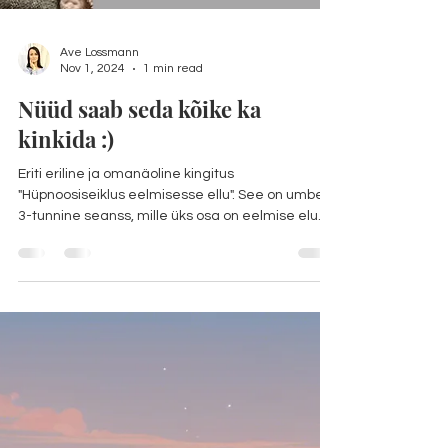
Ave Lossmann
Nov 1, 2024
1 min read
Nüüd saab seda kõike ka
kinkida :)
Eriti eriline ja omanäoline kingitus
"Hüpnoosiseiklus eelmisesse ellu". See on umbes
3-tunnine seanss, mille üks osa on eelmise elu...