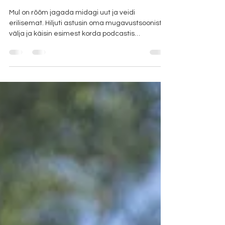
loon.
Mul on rõõm jagada midagi uut ja veidi
erilisemat. Hiljuti astusin oma mugavustsoonist
välja ja käisin esimest korda podcastis
esinemas. Kanaliks oli Numbritekeel , kus mul oli
soe ja südamlik vestlus armsa hosti Merikesega.
Rääkisime minu teekonnast, väärtustest, tööst ja
sellest, miks ma loon just selliseid ruume ja
kohtumisi nagu loon. See vestlus avab ukse minu
maailma natuke sügavamalt kui ükski tekst
kodulehel suudaks. Kui soovid paremini mõista,
kes ma olen ja mis mind