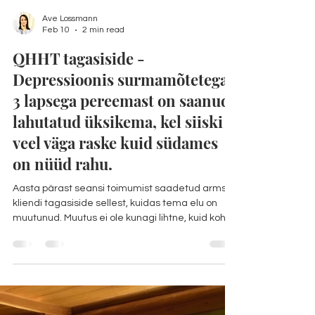
Ave Lossmann
Feb 10
2 min read
QHHT tagasiside -
Depressioonis surmamõtetega
3 lapsega pereemast on saanud
lahutatud üksikema, kel siiski
veel väga raske kuid südames
on nüüd rahu.
Aasta pärast seansi toimumist saadetud armsa
kliendi tagasiside sellest, kuidas tema elu on
muutunud. Muutus ei ole kunagi lihtne, kuid koht,
kuhu see lõpuks viib, on alati kordades parem kui
see, kust alustati. "Tere, Ave Täpselt täna aasta
tagasi käisim ma Sinu juures, istusime pea 7h