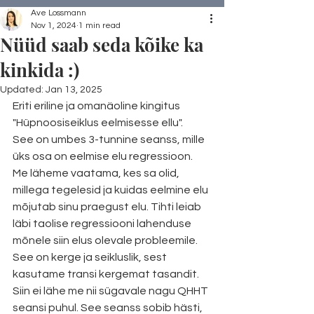
Ave Lossmann
Nov 1, 2024
1 min read
Nüüd saab seda kõike ka
kinkida :)
Updated:
Jan 13, 2025
Eriti eriline ja omanäoline kingitus 
"Hüpnoosiseiklus eelmisesse ellu". 
See on umbes 3-tunnine seanss, mille 
üks osa on eelmise elu regressioon. 
Me läheme vaatama, kes sa olid, 
millega tegelesid ja kuidas eelmine elu 
mõjutab sinu praegust elu. Tihti leiab 
läbi taolise regressiooni lahenduse 
mõnele siin elus olevale probleemile.
See on kerge ja seikluslik, sest 
kasutame transi kergemat tasandit. 
Siin ei lähe me nii sügavale nagu QHHT 
seansi puhul. See seanss sobib hästi, 