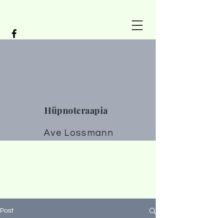
Hüpnoteraapia
Ave Lossmann
Post