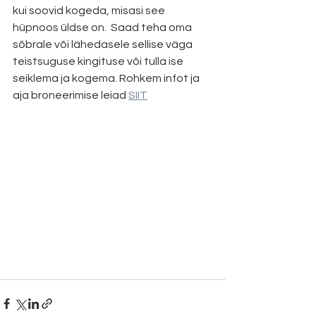
kui soovid kogeda, misasi see 
hüpnoos üldse on.  Saad teha oma 
sõbrale või lähedasele sellise väga 
teistsuguse kingituse või tulla ise 
seiklema ja kogema. Rohkem infot ja 
aja broneerimise leiad 
SIIT